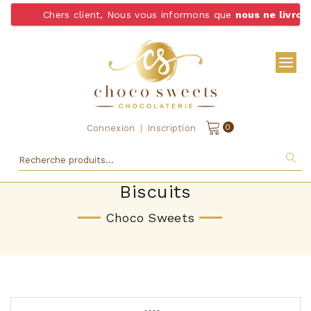
Chers client, Nous vous informons que
nous ne livrons pas d
|
0
Connexion
Inscription
Biscuits
Choco Sweets