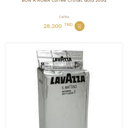
BON A ROMA Coffee Cronat Gold 200G
Cafés
TND
28.200