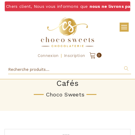
ent, Nous vous informons que
nous ne livrons pas de chocolat
|
0
Connexion
Inscription
Cafés
Choco Sweets