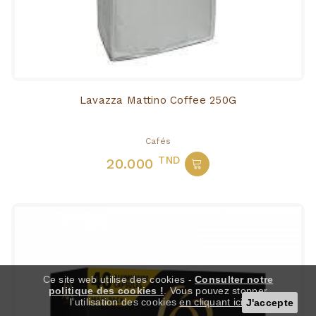
Lavazza Mattino Coffee 250G
Cafés
TND
20.000
Ce site web utilise des cookies -
Consulter notre
politique des cookies !
. Vous pouvez stopper
l'utilisation des cookies
en cliquant ici
.
J'accepte