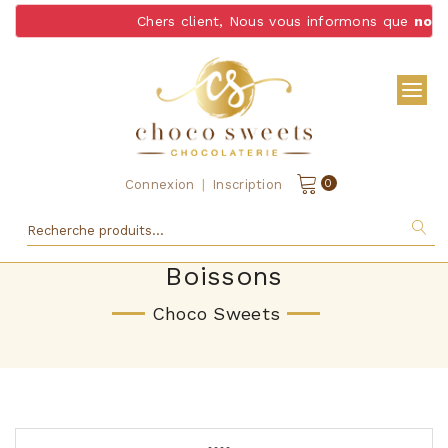
Chers client, Nous vous informons que
nous 
|
0
Connexion
Inscription
Boissons
Choco Sweets