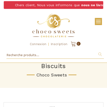
Chers client, Nous vous informons que
nous ne livrons pas d
|
0
Connexion
Inscription
Biscuits
Choco Sweets