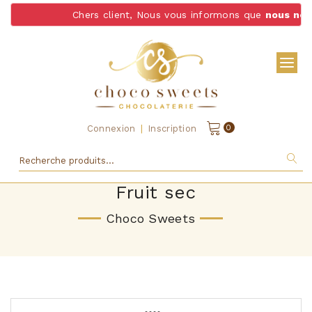
Chers client, Nous vous informons que
nous ne livron
|
0
Connexion
Inscription
Fruit sec
Choco Sweets