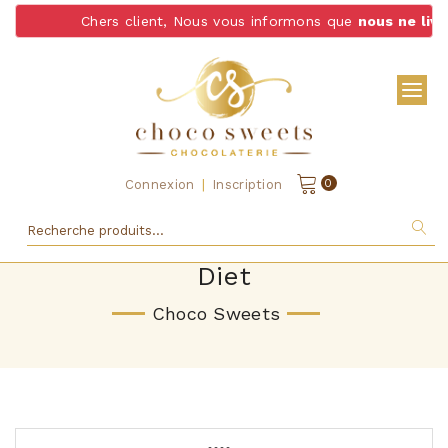
Chers client, Nous vous informons que
nous ne livrons pa
|
0
Connexion
Inscription
Diet
Choco Sweets