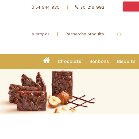
54 544 930
|
70 216 992
|
A propos
Chocolats
Bonbons
Biscuits