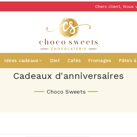
Chers client, Nous v
Idées cadeaux
Diet
Cafés
Fromages
Pâtes à
Cadeaux d'anniversaires
Choco Sweets