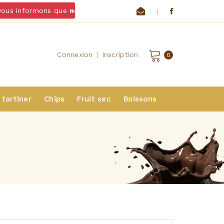
ous informons que
nous ne livrons pas de chocolats et froma
|
Connexion
|
Inscription
0
 tartiner
Chips
Fruit sec
Boissons