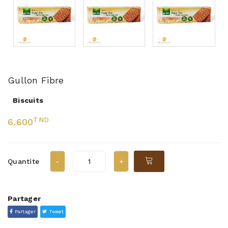
Gullon Fibre
Biscuits
TND
6.600
Quantite
Partager
Partager
Tweet